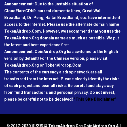
Announcement: Due to the unstable situation of
CloudFlareCDN's current domestic lines, Great Wall
Broadband, Dr. Peng, Haitai Broadband, etc. have intermittent
access to the Internet. Please use the alternate domain name
TokenAirdrop.Com. However, we recommend that you use the
TokenAirdrop.Org domain name as much as possible. We put
the latest and best experience first.
Announcement: CoinAirdrop.Org has switched to the English
version by default! For the Chinese version, please visit
TokenAirdrop.Org or TokenAirdrop.Com
The contents of the currency airdrop network are all
transferred from the Internet. Please clearly identify the risks
of each project and bear all risks. Be careful and stay away
from fund transactions and personal privacy. Do not invest,
please be careful not to be deceived!
"This Site Disclaimer"
© 2017-2020 币空投网 TokenAirdrop.Org CoinAirdrop.Org All