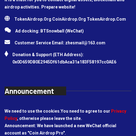
airdrop activities. Prepare website!
TokenAirdrop.Org CoinAirdrop.Org TokenAirdrop.Com
Ad docking: BTSnowball (WeChat)
Customer Service Email:
zhesmail@163.com
Donation & Support (ETH Address):
0x0D659DB0E2945Df61dbAca31a183F58197cc0AE6
Announcement
We need to use the cookies.You need to agree to our
Privacy
Policy
, otherwise please leave the site.
Announcement: We have launched a new WeChat official
account as "Coin Airdrop Pro".