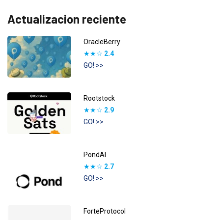
Actualizacion reciente
OracleBerry
★★☆
2.4
GO! >>
Rootstock
★★☆
2.9
GO! >>
PondAI
★★☆
2.7
GO! >>
ForteProtocol