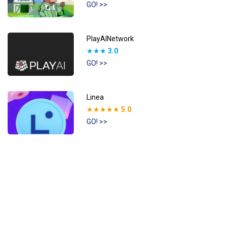
GO! >>
PlayAINetwork
★★★
3.0
GO! >>
Linea
★★★★★
5.0
GO! >>