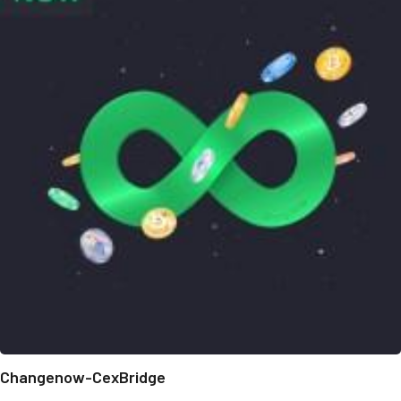
Changenow-CexBridge