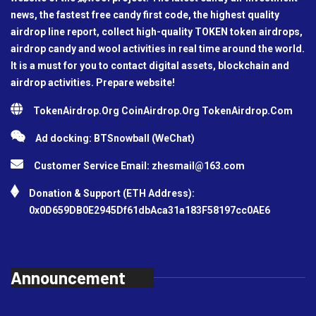
news, the fastest free candy first code, the highest quality
airdrop line report, collect high-quality TOKEN token airdrops,
airdrop candy and wool activities in real time around the world.
It is a must for you to contact digital assets, blockchain and
airdrop activities. Prepare website!
TokenAirdrop.Org CoinAirdrop.Org TokenAirdrop.Com
Ad docking: BTSnowball (WeChat)
Customer Service Email:
zhesmail@163.com
Donation & Support (ETH Address):
0x0D659DB0E2945Df61dbAca31a183F58197cc0AE6
Announcement