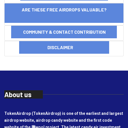
ARE THESE FREE AIRDROPS VALUABLE?
COMMUNITY & CONTACT CONTRIBUTION
DISCLAIMER
About us
TokenAirdrop (TokenAirdrop) is one of the earliest and largest
airdrop website, airdrop candy website and the first code
website of the 薅wool project. The latest candy air investment