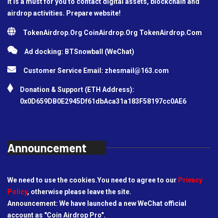
It is a must for you to contact digital assets, blockchain and
airdrop activities. Prepare website!
TokenAirdrop.Org CoinAirdrop.Org TokenAirdrop.Com
Ad docking: BTSnowball (WeChat)
Customer Service Email:
zhesmail@163.com
Donation & Support (ETH Address):
0x0D659DB0E2945Df61dbAca31a183F58197cc0AE6
Announcement
We need to use the cookies.You need to agree to our
Privacy
Policy
, otherwise please leave the site.
Announcement: We have launched a new WeChat official
account as "Coin Airdrop Pro".