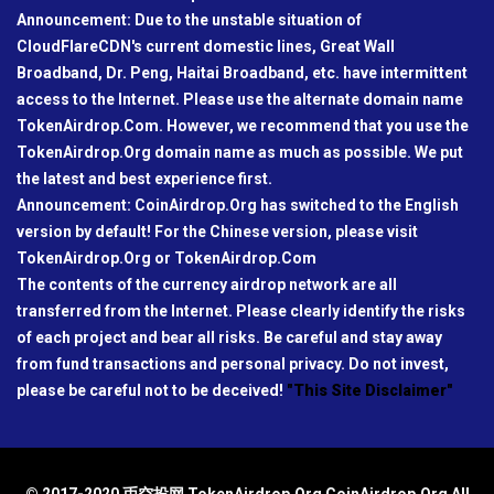
Announcement: Due to the unstable situation of
CloudFlareCDN's current domestic lines, Great Wall
Broadband, Dr. Peng, Haitai Broadband, etc. have intermittent
access to the Internet. Please use the alternate domain name
TokenAirdrop.Com. However, we recommend that you use the
TokenAirdrop.Org domain name as much as possible. We put
the latest and best experience first.
Announcement: CoinAirdrop.Org has switched to the English
version by default! For the Chinese version, please visit
TokenAirdrop.Org or TokenAirdrop.Com
The contents of the currency airdrop network are all
transferred from the Internet. Please clearly identify the risks
of each project and bear all risks. Be careful and stay away
from fund transactions and personal privacy. Do not invest,
please be careful not to be deceived!
"This Site Disclaimer"
© 2017-2020 币空投网 TokenAirdrop.Org CoinAirdrop.Org All