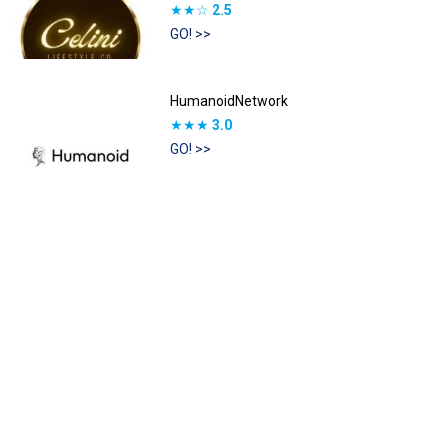
★★☆
2.5
GO! >>
HumanoidNetwork
★★★
3.0
GO! >>