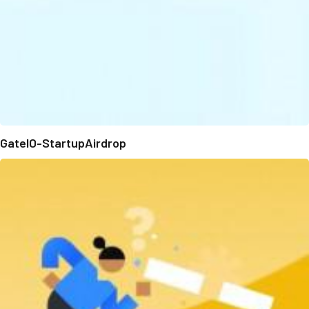
GateIO-StartupAirdrop