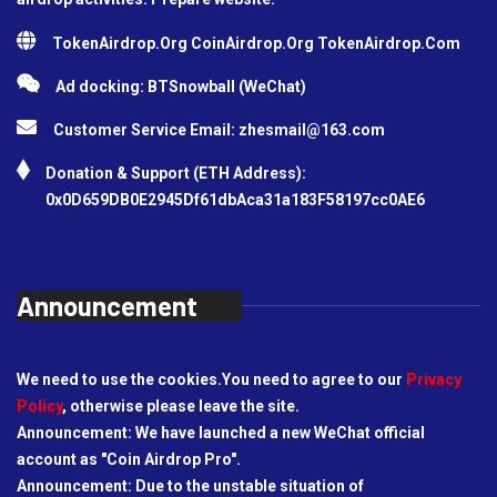
TokenAirdrop.Org CoinAirdrop.Org TokenAirdrop.Com
Ad docking: BTSnowball (WeChat)
Customer Service Email:
zhesmail@163.com
Donation & Support (ETH Address):
0x0D659DB0E2945Df61dbAca31a183F58197cc0AE6
Announcement
We need to use the cookies.You need to agree to our
Privacy
Policy
, otherwise please leave the site.
Announcement: We have launched a new WeChat official
account as "Coin Airdrop Pro".
Announcement: Due to the unstable situation of