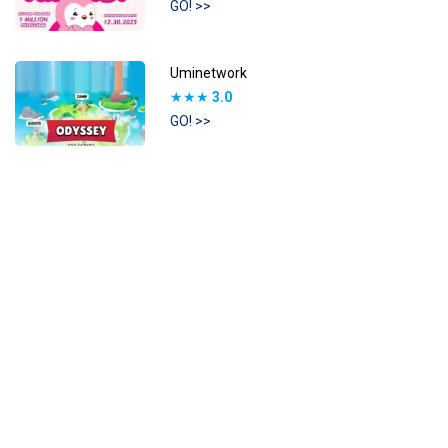
GO! >>
Uminetwork
★★★
3.0
GO! >>