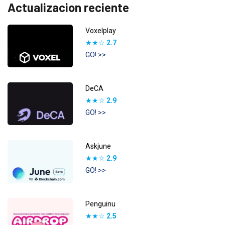
Actualizacion reciente
Voxelplay
★★☆
2.7
GO! >>
DeCA
★★☆
2.9
GO! >>
Askjune
★★☆
2.9
GO! >>
Penguinu
★★☆
2.5