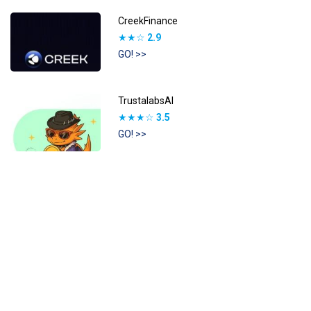
CreekFinance
★★☆
2.9
GO! >>
TrustalabsAI
★★★☆
3.5
GO! >>