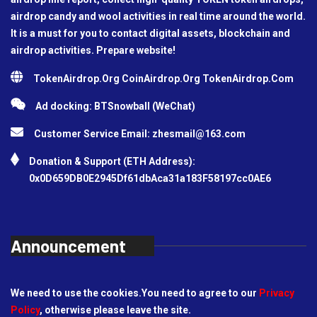
airdrop candy and wool activities in real time around the world.
It is a must for you to contact digital assets, blockchain and
airdrop activities. Prepare website!
TokenAirdrop.Org CoinAirdrop.Org TokenAirdrop.Com
Ad docking: BTSnowball (WeChat)
Customer Service Email:
zhesmail@163.com
Donation & Support (ETH Address):
0x0D659DB0E2945Df61dbAca31a183F58197cc0AE6
Announcement
We need to use the cookies.You need to agree to our
Privacy
Policy
, otherwise please leave the site.