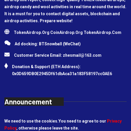
airdrop candy and wool activities in real time around the world.
It is a must for you to contact digital assets, blockchain and
airdrop activities. Prepare website!
TokenAirdrop.Org CoinAirdrop.Org TokenAirdrop.Com
Ad docking: BTSnowball (WeChat)
Customer Service Email:
zhesmail@163.com
Donation & Support (ETH Address):
0x0D659DB0E2945Df61dbAca31a183F58197cc0AE6
Announcement
We need to use the cookies.You need to agree to our
Privacy
Policy
, otherwise please leave the site.