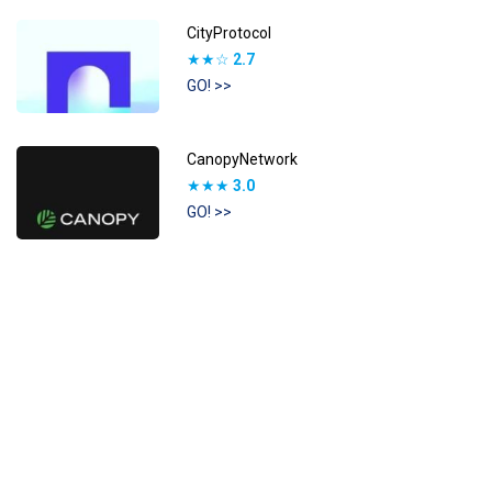
CityProtocol
★★☆
2.7
GO! >>
CanopyNetwork
★★★
3.0
GO! >>