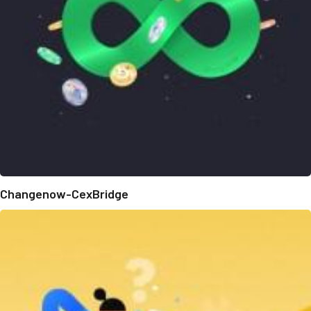
Changenow-CexBridge